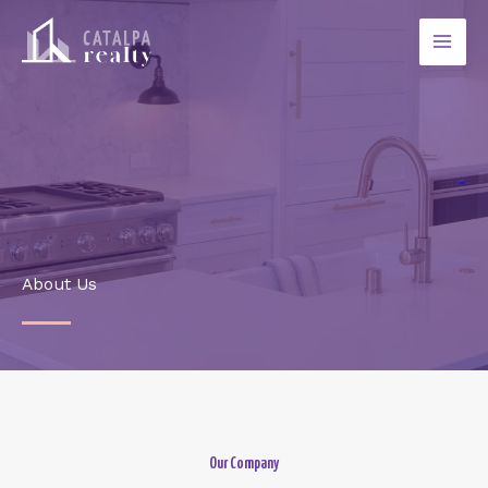
Ir
para
o
conteúdo
About Us
Our Company